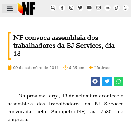
ÁREA DO FILIADO
NOTÍCIAS DO NF
SAÚDE E SEGURANÇA
ACORDO COLETIVO
SETOR PRIVADO
NF NAS INSTITUIÇÕES
NF convoca assembleia dos
trabalhadores da BJ Services, dia
13
09 de setembro de 2011
5:35 pm
Notícias
Na próxima terça, 13 de setembro acontece a
assembleia dos trabalhadores da BJ Services
convocada pelo Sindipetro-NF, às 7h30, na
empresa.