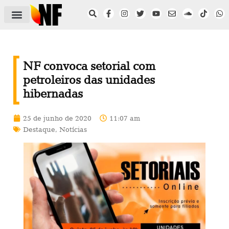
ÁREA DO FILIADO
NOTÍCIAS DO NF
SAÚDE E SEGURANÇA
ACORDO COLETIVO
SETOR PRIVADO
NF NAS INSTITUIÇÕES
NF convoca setorial com
petroleiros das unidades
hibernadas
25 de junho de 2020
11:07 am
Destaque
,
Notícias