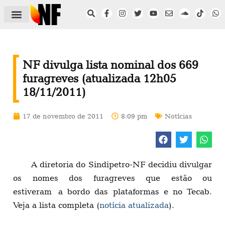
ÁREA DO FILIADO
NOTÍCIAS DO NF
SAÚDE E SEGURANÇA
ACORDO COLETIVO
SETOR PRIVADO
NF NAS INSTITUIÇÕES
NF divulga lista nominal dos 669
furagreves (atualizada 12h05
18/11/2011)
17 de novembro de 2011
8:09 pm
Notícias
A diretoria do Sindipetro-NF decidiu divulgar
os nomes dos furagreves que estão ou
estiveram a bordo das plataformas e no Tecab.
Veja a lista completa (
notícia atualizada
).