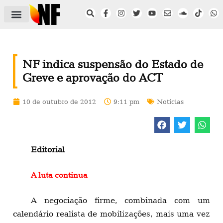
ÁREA DO FILIADO
NOTÍCIAS DO NF
SAÚDE E SEGURANÇA
ACORDO COLETIVO
SETOR PRIVADO
NF NAS INSTITUIÇÕES
NF indica suspensão do Estado de
Greve e aprovação do ACT
10 de outubro de 2012
9:11 pm
Notícias
Editorial
A luta continua
A negociação firme, combinada com um
calendário realista de mobilizações, mais uma vez