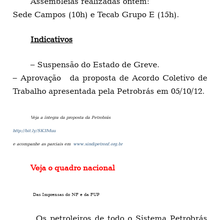
Assembleias realizadas ontem:
Sede Campos (10h) e Tecab Grupo E (15h).
Indicativos
– Suspensão do Estado de Greve.
– Aprovação da proposta de Acordo Coletivo de
Trabalho apresentada pela Petrobrás em 05/10/12.
Veja a íntegra da proposta da Petrobrás
http://bit.ly/SK3Muu
e acompanhe as parciais em
www.sindipetronf.org.br
Veja o quadro nacional
Das Imprensas do NF e da FUP
Os petroleiros de todo o Sistema Petrobrás