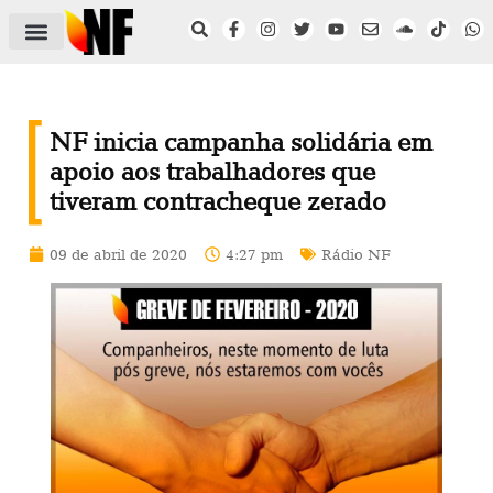
ÁREA DO FILIADO
NOTÍCIAS DO NF
SAÚDE E SEGURANÇA
ACORDO COLETIVO
SETOR PRIVADO
NF NAS INSTITUIÇÕES
NF inicia campanha solidária em
apoio aos trabalhadores que
tiveram contracheque zerado
09 de abril de 2020
4:27 pm
Rádio NF