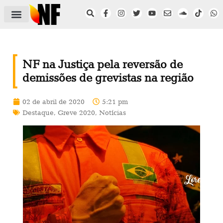
ÁREA DO FILIADO
NOTÍCIAS DO NF
SAÚDE E SEGURANÇA
ACORDO COLETIVO
SETOR PRIVADO
NF NAS INSTITUIÇÕES
NF na Justiça pela reversão de
demissões de grevistas na região
02 de abril de 2020
5:21 pm
Destaque
,
Greve 2020
,
Notícias