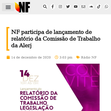
ÁREA DO FILIADO
NOTÍCIAS DO NF
SAÚDE E SEGURANÇA
ACORDO COLETIVO
SETOR PRIVADO
NF NAS INSTITUIÇÕES
NF participa de lançamento de
relatório da Comissão de Trabalho
da Alerj
14 de dezembro de 2020
3:03 pm
Rádio NF