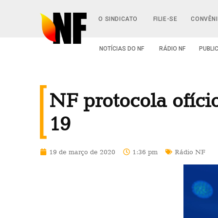
O SINDICATO
FILIE-SE
CONVÊN
NOTÍCIAS DO NF
RÁDIO NF
PUBLI
NF protocola ofíci
19
19 de março de 2020
1:36 pm
Rádio NF