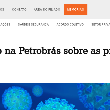
IOS
CONTATO
ÁREA DO FILIADO
MEMÓRIAS
CAÇÕES
SAÚDE E SEGURANÇA
ACORDO COLETIVO
SETOR PRIV
o na Petrobrás sobre as 