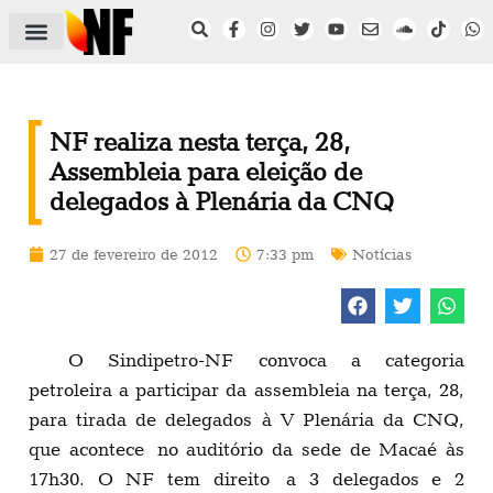
ÁREA DO FILIADO
NOTÍCIAS DO NF
SAÚDE E SEGURANÇA
ACORDO COLETIVO
SETOR PRIVADO
NF NAS INSTITUIÇÕES
NF realiza nesta terça, 28,
Assembleia para eleição de
delegados à Plenária da CNQ
27 de fevereiro de 2012
7:33 pm
Notícias
O Sindipetro-NF convoca a categoria
petroleira a participar da assembleia na terça, 28,
para tirada de delegados à V Plenária da CNQ,
que acontece no auditório da sede de Macaé às
17h30. O NF tem direito a 3 delegados e 2