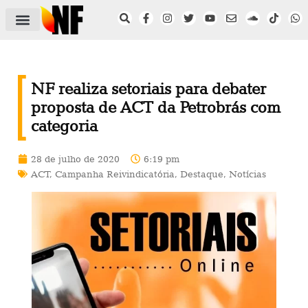
ÁREA DO FILIADO
NOTÍCIAS DO NF
SAÚDE E SEGURANÇA
ACORDO COLETIVO
SETOR PRIVADO
NF NAS INSTITUIÇÕES
NF realiza setoriais para debater
proposta de ACT da Petrobrás com
categoria
28 de julho de 2020
6:19 pm
ACT
,
Campanha Reivindicatória
,
Destaque
,
Notícias