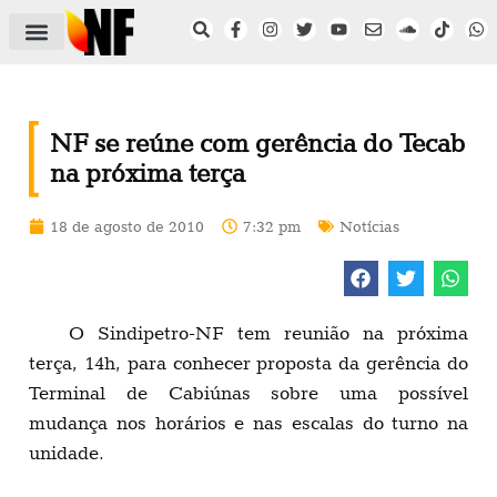
ÁREA DO FILIADO
NOTÍCIAS DO NF
SAÚDE E SEGURANÇA
ACORDO COLETIVO
SETOR PRIVADO
NF NAS INSTITUIÇÕES
NF se reúne com gerência do Tecab
na próxima terça
18 de agosto de 2010
7:32 pm
Notícias
O Sindipetro-NF tem reunião na próxima
terça, 14h, para conhecer proposta da gerência do
Terminal de Cabiúnas sobre uma possível
mudança nos horários e nas escalas do turno na
unidade.