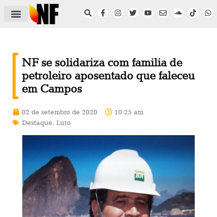
ÁREA DO FILIADO
NOTÍCIAS DO NF
SAÚDE E SEGURANÇA
ACORDO COLETIVO
SETOR PRIVADO
NF NAS INSTITUIÇÕES
NF se solidariza com familia de
petroleiro aposentado que faleceu
em Campos
02 de setembro de 2020
10:25 am
Destaque
,
Luto