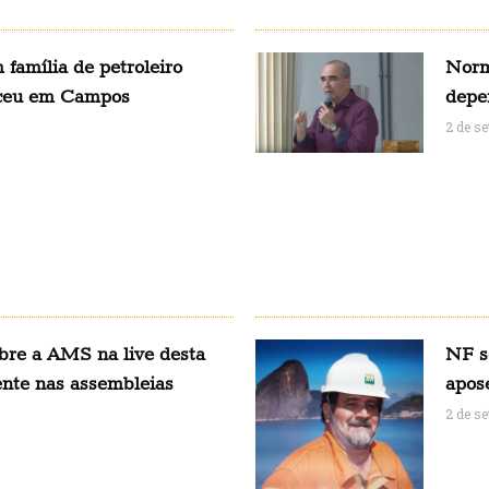
 família de petroleiro
Norm
eceu em Campos
depe
2 de s
obre a AMS na live desta
NF se
ente nas assembleias
apos
2 de s