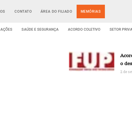
IOS
CONTATO
ÁREA DO FILIADO
MEMÓRIAS
CAÇÕES
SAÚDE E SEGURANÇA
ACORDO COLETIVO
SETOR PRIV
Acord
o de
2 de s