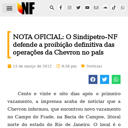
ÁREA DO FILIADO
NOTÍCIAS DO NF
SAÚDE E SEGURANÇA
ACORDO COLETIVO
SETOR PRIVADO
NF NAS INSTITUIÇÕES
NOTA OFICIAL: O Sindipetro-NF
defende a proibição definitiva das
operações da Chevron no país
15 de março de 2012
9:58 pm
Notícias
Cento e vinte e oito dias após o primeiro
vazamento, a imprensa acaba de noticiar que a
Chevron informou, que encontrou novo vazamento
no Campo do Frade, na Bacia de Campos, litoral
norte do estado do Rio de Janeiro. O local é o