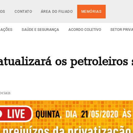
IOS
CONTATO
ÁREA DO FILIADO
MEMÓRIAS
CAÇÕES
SAÚDE E SEGURANÇA
ACORDO COLETIVO
SETOR PRIV
tualizará os petroleiros 
ciais