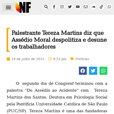
ÁREA DO FILIADO
NOTÍCIAS DO NF
SAÚDE E SEGURANÇA
ACORDO COLETIVO
SETOR PRIVADO
NF NAS INSTITUIÇÕES
Palestrante Tereza Martins diz que
Assédio Moral despolitiza e desune
os trabalhadores
18 de julho de 2012
9:23 pm
Notícias
O segundo dia de Congrenf terminou com a
palestra “Do Assédio ao Acidente” com Tereza
Martins dos Santos, Doutora em Psicologia Social
pela Pontífícia Universidade Católica de São Paulo
(PUC/SP). Tereza Martins é uma das fundadoras