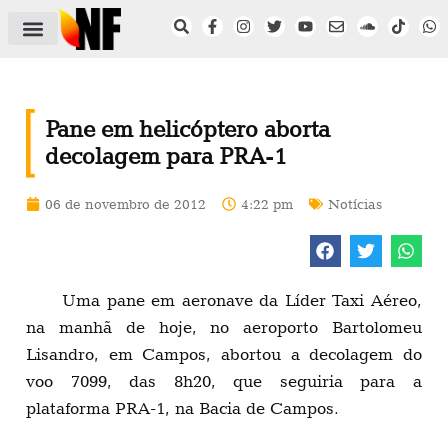
ÁREA DO FILIADO
NOTÍCIAS DO NF
SAÚDE E SEGURANÇA
ACORDO COLETIVO
SETOR PRIVADO
NF NAS INSTITUIÇÕES
Pane em helicóptero aborta
decolagem para PRA-1
06 de novembro de 2012
4:22 pm
Notícias
Uma pane em aeronave da Líder Taxi Aéreo,
na manhã de hoje, no aeroporto Bartolomeu
Lisandro, em Campos, abortou a decolagem do
voo 7099, das 8h20, que seguiria para a
plataforma PRA-1, na Bacia de Campos.