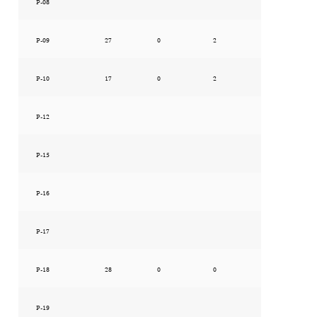
P-08
P-09
27
0
2
P-10
17
0
2
P-12
P-15
P-16
P-17
P-18
28
0
0
P-19