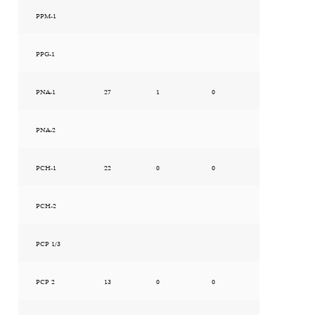
PPM-1
PPG-1
PNA-1
27
1
0
PNA-2
PCH-1
22
0
0
PCH-2
PCP 1/3
PCP 2
13
0
0