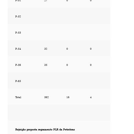
P-51
27
0
0
P-52
P-53
P-54
32
0
0
P-56
35
0
0
P-65
Total
362
16
4
Rejeição proposta regramento PLR da Petrobras