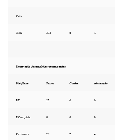
P-65
Total
373
2
4
Decretação Assembléias permanentes
Plat/Base
Favor
Contra
Abstenção
PT
22
0
0
P.Campista
8
0
0
Cabiunas
79
2
4