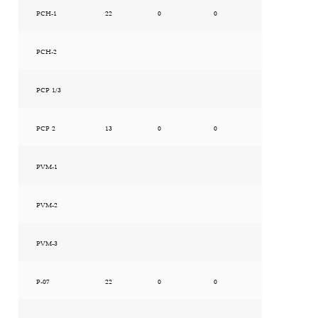
PCH-1
22
0
0
PCH-2
PCP 1/3
PCP 2
13
0
0
PVM-1
PVM-2
PVM-3
P-07
22
0
0