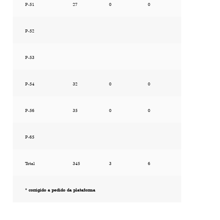
P-51
27
0
0
P-52
P-53
P-54
32
0
0
P-56
35
0
0
P-65
Total
345
3
6
* corrigido a pedido da plataforma