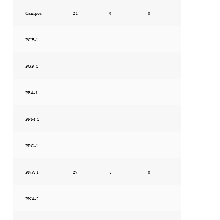
Campos
24
0
0
PCE-1
PGP-1
PRA-1
PPM-1
PPG-1
PNA-1
27
1
0
PNA-2