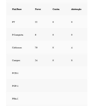
Plat/Base
Favor
Contra
Abstenção
PT
22
0
0
P.Campista
8
0
0
Cabiunas
79
0
4
Campos
24
0
0
PCE-1
PGP-1
PRA-1