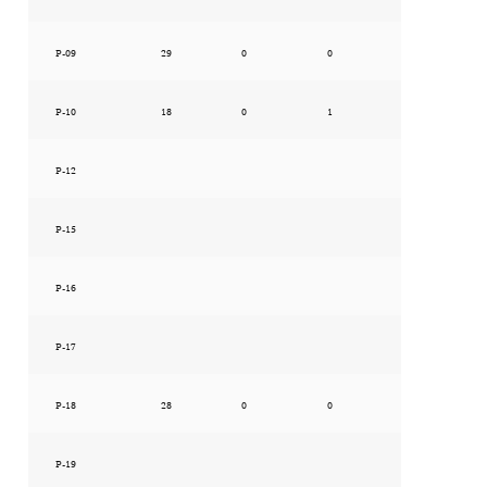
P-09
29
0
0
P-10
18
0
1
P-12
P-15
P-16
P-17
P-18
28
0
0
P-19