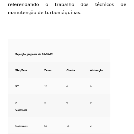
referendando o trabalho dos técnicos de
manutenção de turbomáquinas.
Rejeição proposta de 06-06-12
Plat/Base
Favor
Contra
Abstenção
PT
22
0
0
P.
8
0
0
Campista
Cabiunas
68
15
3