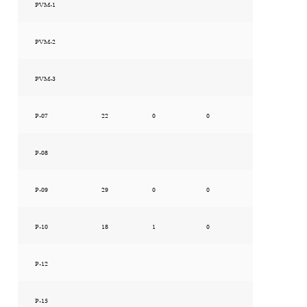
PVM-1
PVM-2
PVM-3
P-07
22
0
0
P-08
P-09
29
0
0
P-10
18
1
0
P-12
P-15