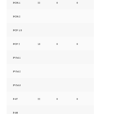
PCH-1
22
0
0
PCH-2
PCP 1/3
PCP 2
13
0
0
PVM-1
PVM-2
PVM-3
P-07
22
0
0
P-08