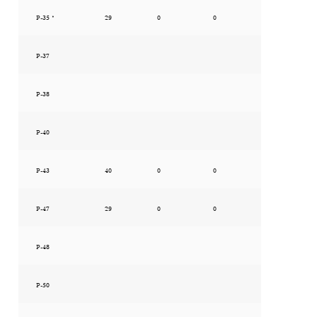
P-35 *
29
0
0
P-37
P-38
P-40
P-43
40
0
0
P-47
29
0
0
P-48
P-50