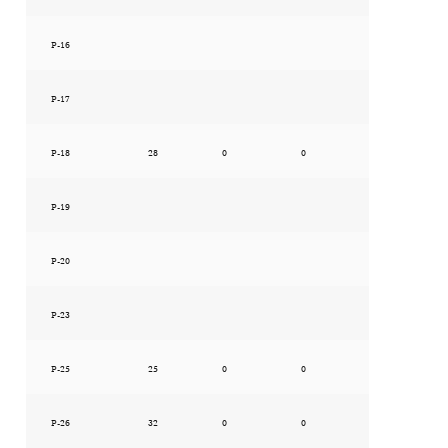
P-16
P-17
P-18
28
0
0
P-19
P-20
P-23
P-25
25
0
0
P-26
32
0
0