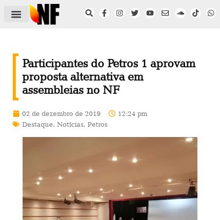
ÁREA DO FILIADO
NOTÍCIAS DO NF
SAÚDE E SEGURANÇA
ACORDO COLETIVO
SETOR PRIVADO
NF NAS INSTITUIÇÕES
Participantes do Petros 1 aprovam
proposta alternativa em
assembleias no NF
02 de dezembro de 2019
12:24 pm
Destaque
,
Notícias
,
Petros