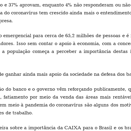
vado e 37% aprovam, enquanto 4% não responderam ou nã
 do coronavírus tem crescido ainda mais o entendimento d
presa.
io emergencial para cerca de 65,2 milhões de pessoas e 
ores. Isso sem contar o apoio à economia, com a conce
 a população começa a perceber a importância destas i
de ganhar ainda mais apoio da sociedade na defesa dos ba
ão do banco e o governo vêm reforçando publicamente, q
al, fatiamento por meio da venda das áreas mais rentáve
o em meio à pandemia do coronavírus são alguns dos moti
es de trabalho.
eira sobre a importância da CAIXA para o Brasil e os bra