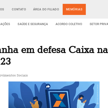
IOS
CONTATO
ÁREA DO FILIADO
MEMÓRIAS
CAÇÕES
SAÚDE E SEGURANÇA
ACORDO COLETIVO
SETOR PRIV
nha em defesa Caixa nas
 23
vimentos Sociais