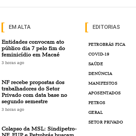
EM ALTA
EDITORIAS
Entidades convocam ato
PETROBRÁS FICA
público dia 7 pelo fim do
feminicídio em Macaé
COVID-19
3 horas ago
SAÚDE
DENÚNCIA
NF recebe propostas dos
MANIFESTOS
trabalhadores do Setor
APOSENTADOS
Privado com data base no
segundo semestre
PETROS
3 horas ago
GERAL
SETOR PRIVADO
Colapso da MSL: Sindipetro-
NF, FUP e Petrobrás buscam