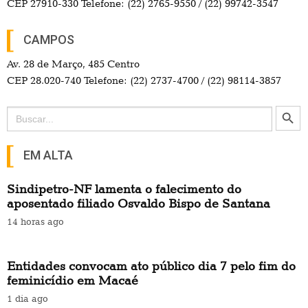
CEP 27910-330 Telefone: (22) 2765-9550 / (22) 99742-3547
CAMPOS
Av. 28 de Março, 485 Centro
CEP 28.020-740 Telefone: (22) 2737-4700 / (22) 98114-3857
Search Button
Search
for:
EM ALTA
Sindipetro-NF lamenta o falecimento do
aposentado filiado Osvaldo Bispo de Santana
14 horas ago
Entidades convocam ato público dia 7 pelo fim do
feminicídio em Macaé
1 dia ago