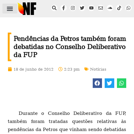
ÁREA DO FILIADO
NOTÍCIAS DO NF
SAÚDE E SEGURANÇA
ACORDO COLETIVO
SETOR PRIVADO
NF NAS INSTITUIÇÕES
Pendências da Petros também foram
debatidas no Conselho Deliberativo
da FUP
18 de junho de 2012
2:23 pm
Notícias
Durante o Conselho Deliberativo da FUP,
também foram tratadas questões relativas às
pendências da Petros que vinham sendo debatidas