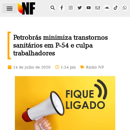
ÁREA DO FILIADO
NOTÍCIAS DO NF
SAÚDE E SEGURANÇA
ACORDO COLETIVO
SETOR PRIVADO
NF NAS INSTITUIÇÕES
Petrobrás minimiza transtornos
sanitários em P-54 e culpa
trabalhadores
14 de julho de 2020
1:54 pm
Rádio NF