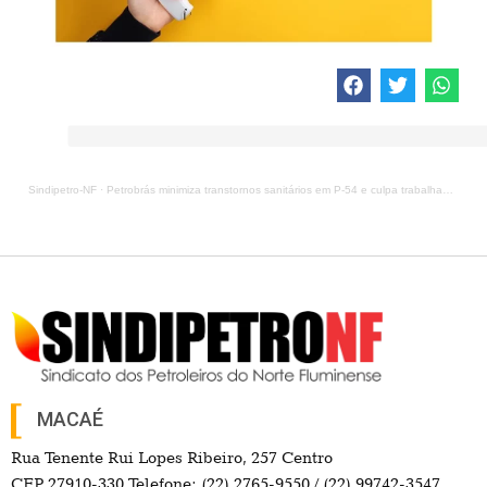
Sindipetro-NF
·
Petrobrás minimiza transtornos sanitários em P-54 e culpa trabalhadores
MACAÉ
Rua Tenente Rui Lopes Ribeiro, 257 Centro
CEP 27910-330 Telefone: (22) 2765-9550 / (22) 99742-3547