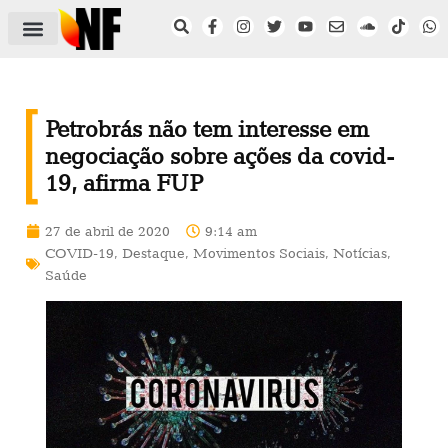
ÁREA DO FILIADO
NOTÍCIAS DO NF
SAÚDE E SEGURANÇA
ACORDO COLETIVO
SETOR PRIVADO
NF NAS INSTITUIÇÕES
Petrobrás não tem interesse em
negociação sobre ações da covid-
19, afirma FUP
27 de abril de 2020
9:14 am
COVID-19
,
Destaque
,
Movimentos Sociais
,
Notícias
,
Saúde