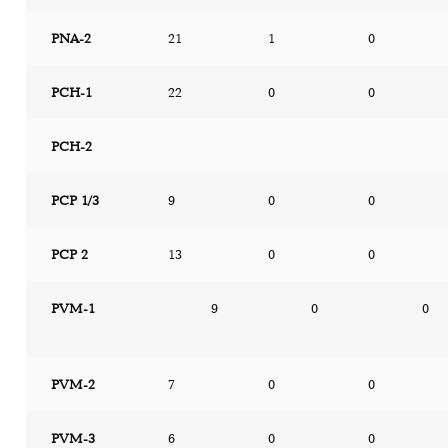
PNA-2
21
1
0
PCH-1
22
0
0
PCH-2
PCP 1/3
9
0
0
PCP 2
13
0
0
PVM-1
9
0
0
PVM-2
7
0
0
PVM-3
6
0
0