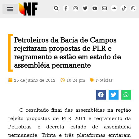
ÁREA DO FILIADO
NOTÍCIAS DO NF
SAÚDE E SEGURANÇA
ACORDO COLETIVO
SETOR PRIVADO
NF NAS INSTITUIÇÕES
Petroleiros da Bacia de Campos
rejeitaram propostas de PLR e
regramento e estão em estado de
assembléia permanente
25 de junho de 2012
10:24 pm
Notícias
O resultado finai das assembléias na região
rejeita propostas de PLR 2011 e regramento da
Petrobras e decreta estado de assembléia
permanente. Trinta e três plataformas enviaram