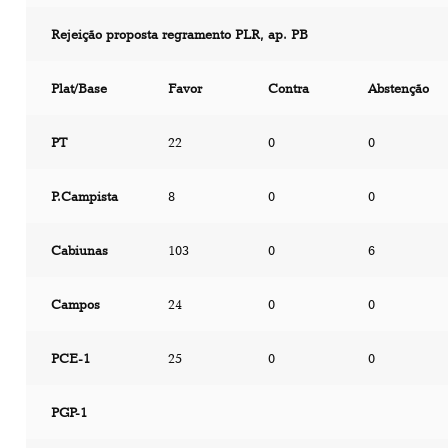
Rejeição proposta regramento PLR, ap. PB
Plat/Base
Favor
Contra
Abstenção
PT
22
0
0
P.Campista
8
0
0
Cabiunas
103
0
6
Campos
24
0
0
PCE-1
25
0
0
PGP-1