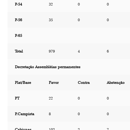
P-54
32
0
0
P-56
35
0
0
P-65
Total
979
4
6
Decretação Assembléias permanentes
Plat/Base
Favor
Contra
Abstenção
PT
22
0
0
P.Campista
8
0
0
Cabiunas
102
2
7