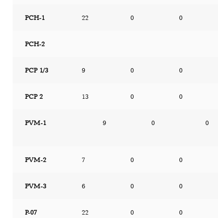
PCH-1
22
0
0
PCH-2
PCP 1/3
9
0
0
PCP 2
13
0
0
PVM-1
9
0
0
PVM-2
7
0
0
PVM-3
6
0
0
P-07
22
0
0