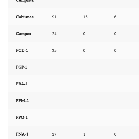
Campista
Cabiunas
91
15
6
Campos
24
0
0
PCE-1
25
0
0
PGP-1
PRA-1
PPM-1
PPG-1
PNA-1
27
1
0