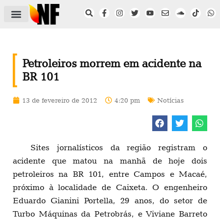
ÁREA DO FILIADO
NOTÍCIAS DO NF
SAÚDE E SEGURANÇA
ACORDO COLETIVO
SETOR PRIVADO
NF NAS INSTITUIÇÕES
Petroleiros morrem em acidente na
BR 101
13 de fevereiro de 2012
4:20 pm
Notícias
Sites jornalísticos da região registram o
acidente que matou na manhã de hoje dois
petroleiros na BR 101, entre Campos e Macaé,
próximo à localidade de Caixeta. O engenheiro
Eduardo Gianini Portella, 29 anos, do setor de
Turbo Máquinas da Petrobrás, e Viviane Barreto