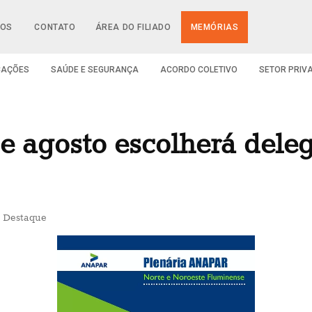
IOS
CONTATO
ÁREA DO FILIADO
MEMÓRIAS
CAÇÕES
SAÚDE E SEGURANÇA
ACORDO COLETIVO
SETOR PRIV
de agosto escolherá del
,
Destaque