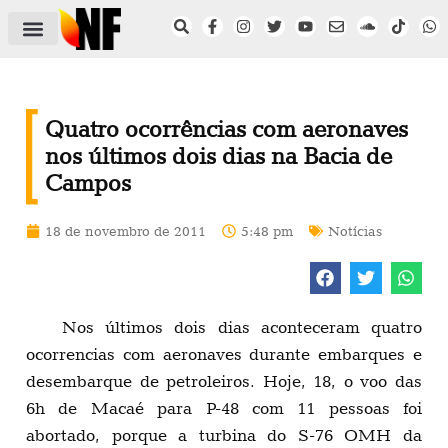
ÁREA DO FILIADO
NOTÍCIAS DO NF
SAÚDE E SEGURANÇA
ACORDO COLETIVO
SETOR PRIVADO
NF NAS INSTITUIÇÕES
Quatro ocorrências com aeronaves
nos últimos dois dias na Bacia de
Campos
18 de novembro de 2011
5:48 pm
Notícias
Nos últimos dois dias aconteceram quatro
ocorrencias com aeronaves durante embarques e
desembarque de petroleiros. Hoje, 18, o voo das
6h de Macaé para P-48 com 11 pessoas foi
abortado, porque a turbina do S-76 OMH da