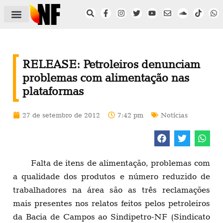
ÁREA DO FILIADO
NOTÍCIAS DO NF
SAÚDE E SEGURANÇA
ACORDO COLETIVO
SETOR PRIVADO
NF NAS INSTITUIÇÕES
RELEASE: Petroleiros denunciam
problemas com alimentação nas
plataformas
27 de setembro de 2012
7:42 pm
Notícias
Falta de itens de alimentação, problemas com
a qualidade dos produtos e número reduzido de
trabalhadores na área são as três reclamações
mais presentes nos relatos feitos pelos petroleiros
da Bacia de Campos ao Sindipetro-NF (Sindicato