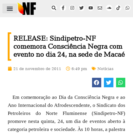
ÁREA DO FILIADO
NOTÍCIAS DO NF
SAÚDE E SEGURANÇA
ACORDO COLETIVO
SETOR PRIVADO
NF NAS INSTITUIÇÕES
RELEASE: Sindipetro-NF
comemora Consciência Negra com
evento no dia 24, na sede de Macaé
21 de novembro de 2011
6:49 pm
Notícias
Em comemoração ao Dia da Consciência Negra e ao
Ano Internacional do Afrodescendente, o Sindicato dos
Petroleiros do Norte Fluminense (Sindipetro-NF)
promove nesta quinta, 24, um dia de eventos aberto à
categoria petroleira e sociedade. Às 10 horas, a palestra