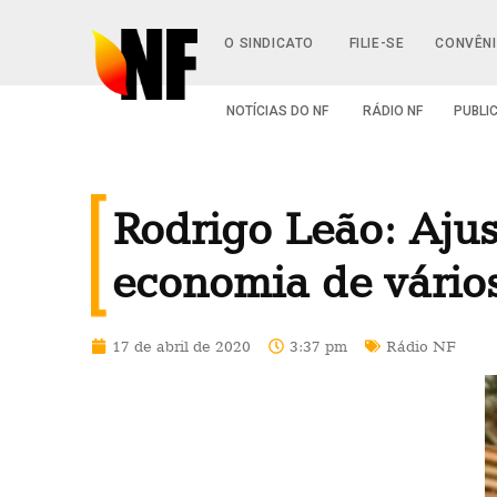
O SINDICATO
FILIE-SE
CONVÊN
NOTÍCIAS DO NF
RÁDIO NF
PUBLI
Rodrigo Leão: Ajus
economia de vário
17 de abril de 2020
3:37 pm
Rádio NF