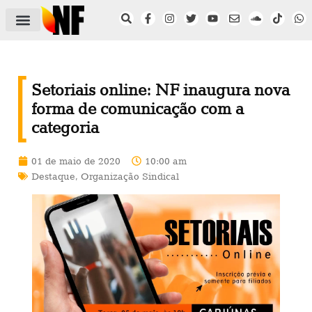
ÁREA DO FILIADO
NOTÍCIAS DO NF
SAÚDE E SEGURANÇA
ACORDO COLETIVO
SETOR PRIVADO
NF NAS INSTITUIÇÕES
Setoriais online: NF inaugura nova
forma de comunicação com a
categoria
01 de maio de 2020
10:00 am
Destaque
,
Organização Sindical