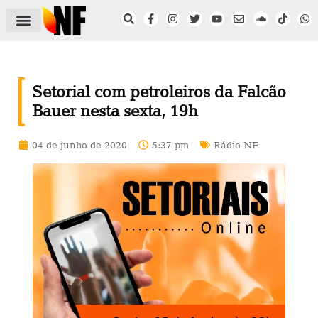
ÁREA DO FILIADO
NOTÍCIAS DO NF
SAÚDE E SEGURANÇA
ACORDO COLETIVO
SETOR PRIVADO
NF NAS INSTITUIÇÕES
Setorial com petroleiros da Falcão
Bauer nesta sexta, 19h
04 de junho de 2020
5:37 pm
Rádio NF