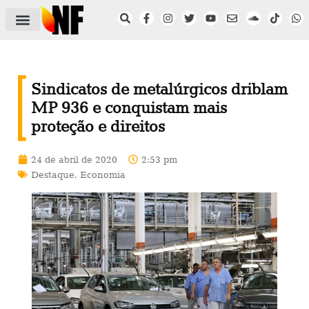
ÁREA DO FILIADO
NOTÍCIAS DO NF
SAÚDE E SEGURANÇA
ACORDO COLETIVO
SETOR PRIVADO
NF NAS INSTITUIÇÕES
Sindicatos de metalúrgicos driblam
MP 936 e conquistam mais
proteção e direitos
24 de abril de 2020
2:53 pm
Destaque
,
Economia