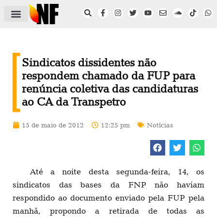
ÁREA DO FILIADO
NOTÍCIAS DO NF
SAÚDE E SEGURANÇA
ACORDO COLETIVO
SETOR PRIVADO
NF NAS INSTITUIÇÕES
Sindicatos dissidentes não
respondem chamado da FUP para
renúncia coletiva das candidaturas
ao CA da Transpetro
15 de maio de 2012
12:25 pm
Notícias
Até a noite desta segunda-feira, 14, os
sindicatos das bases da FNP não haviam
respondido ao documento enviado pela FUP pela
manhã, propondo a retirada de todas as