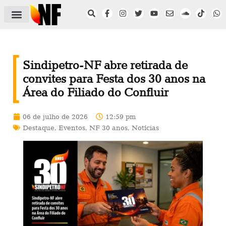
ÁREA DO FILIADO
NOTÍCIAS DO NF
SAÚDE E SEGURANÇA
ACORDO COLETIVO
SETOR PRIVADO
NF NAS INSTITUIÇÕES
Sindipetro-NF abre retirada de
convites para Festa dos 30 anos na
Área do Filiado do Confluir
06 de julho de 2026
12:59 pm
Destaque
,
Eventos
,
NF 30 anos
,
Notícias