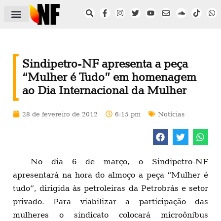
ÁREA DO FILIADO
NOTÍCIAS DO NF
SAÚDE E SEGURANÇA
ACORDO COLETIVO
SETOR PRIVADO
NF NAS INSTITUIÇÕES
Sindipetro-NF apresenta a peça
“Mulher é Tudo” em homenagem
ao Dia Internacional da Mulher
28 de fevereiro de 2012
6:15 pm
Notícias
No dia 6 de março, o Sindipetro-NF
apresentará na hora do almoço a peça “Mulher é
tudo”, dirigida às petroleiras da Petrobrás e setor
privado. Para viabilizar a participação das
mulheres o sindicato colocará microônibus