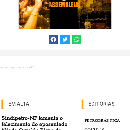
liar contraproposta de ACT
EM ALTA
EDITORIAS
Sindipetro-NF lamenta o
PETROBRÁS FICA
falecimento do aposentado
COVID-19