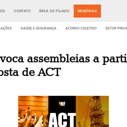
IOS
CONTATO
ÁREA DO FILIADO
MEMÓRIAS
CAÇÕES
SAÚDE E SEGURANÇA
ACORDO COLETIVO
SETOR PRIV
oca assembleias a parti
posta de ACT