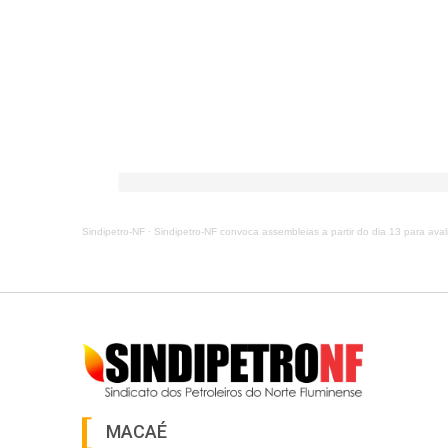
Sindipetro-NF
·
Sindipetro-NF convoca assembleias a partir do dia 13 para ava
MACAÉ