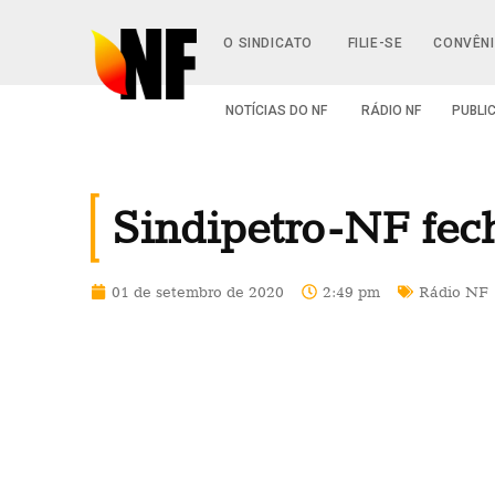
O SINDICATO
FILIE-SE
CONVÊN
NOTÍCIAS DO NF
RÁDIO NF
PUBLI
Sindipetro-NF fec
01 de setembro de 2020
2:49 pm
Rádio NF