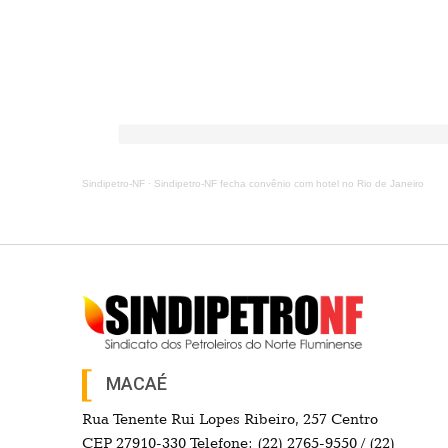
Sindipetro-NF
·
Sindipetro-NF fecha convênio com hotel no Rio de Janeiro
MACAÉ
Rua Tenente Rui Lopes Ribeiro, 257 Centro
CEP 27910-330 Telefone: (22) 2765-9550 / (22)