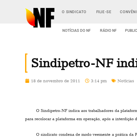
O SINDICATO
FILIE-SE
CONVÊN
NOTÍCIAS DO NF
RÁDIO NF
PUBLI
Sindipetro-NF indi
18 de novembro de 2011
3:14 pm
Notícias
O Sindipetro-NF indica aos trabalhadores da platafor
para recolocar a plataforma em operação, após a interdição d
O sindicato condena de modo veemente a prática da Pe