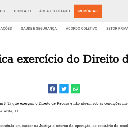
IOS
CONTATO
ÁREA DO FILIADO
MEMÓRIAS
CAÇÕES
SAÚDE E SEGURANÇA
ACORDO COLETIVO
SETOR PRIV
ca exercício do Direito
ma P-15 que exerçam o Direito de Recusa e não atuem sob as condições ins
a sexta, 11.
trobrás em buscar na Justiça o retorno da operação, ao contrário de reso