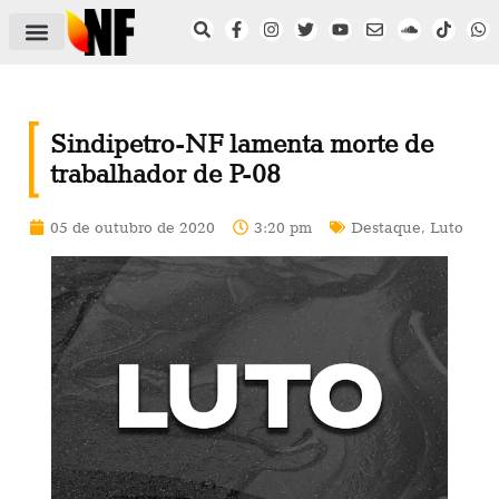
ÁREA DO FILIADO
NOTÍCIAS DO NF
SAÚDE E SEGURANÇA
ACORDO COLETIVO
SETOR PRIVADO
NF NAS INSTITUIÇÕES
Sindipetro-NF lamenta morte de
trabalhador de P-08
05 de outubro de 2020
3:20 pm
Destaque
,
Luto