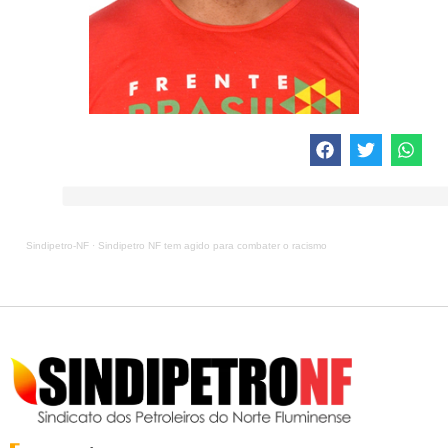
Sindipetro-NF
·
Sindipetro NF tem agido para combater o racismo