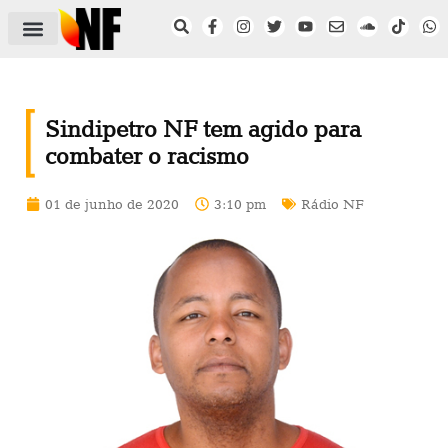
ÁREA DO FILIADO
NOTÍCIAS DO NF
SAÚDE E SEGURANÇA
ACORDO COLETIVO
SETOR PRIVADO
NF NAS INSTITUIÇÕES
Sindipetro NF tem agido para
combater o racismo
01 de junho de 2020
3:10 pm
Rádio NF