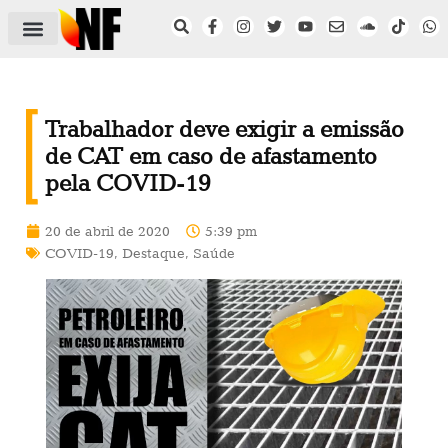
ÁREA DO FILIADO
NOTÍCIAS DO NF
SAÚDE E SEGURANÇA
ACORDO COLETIVO
SETOR PRIVADO
NF NAS INSTITUIÇÕES
Trabalhador deve exigir a emissão
de CAT em caso de afastamento
pela COVID-19
20 de abril de 2020
5:39 pm
COVID-19
,
Destaque
,
Saúde