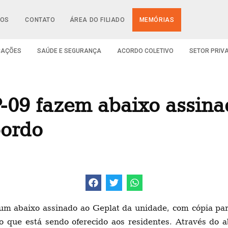
IOS
CONTATO
ÁREA DO FILIADO
MEMÓRIAS
CAÇÕES
SAÚDE E SEGURANÇA
ACORDO COLETIVO
SETOR PRIV
P-09 fazem abaixo assina
bordo
um abaixo assinado ao Geplat da unidade, com cópia pa
o que está sendo oferecido aos residentes. Através do 