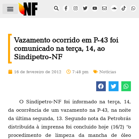
ÁREA DO FILIADO
NOTÍCIAS DO NF
SAÚDE E SEGURANÇA
ACORDO COLETIVO
SETOR PRIVADO
NF NAS INSTITUIÇÕES
Vazamento ocorrido em P-43 foi
comunicado na terça, 14, ao
Sindipetro-NF
16 de fevereiro de 2012
7:48 pm
Notícias
O Sindipetro-NF foi informado na terça, 14,
da ocorrência de um vazamento na P-43, na noite
da última segunda, 13. Segundo nota da Petrobrás
distribuída à imprensa foi concluido hoje (16/2) “o
procedimento de limpeza da mancha de óleo