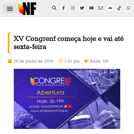
ÁREA DO FILIADO
NOTÍCIAS DO NF
SAÚDE E SEGURANÇA
ACORDO COLETIVO
SETOR PRIVADO
NF NAS INSTITUIÇÕES
XV Congrenf começa hoje e vai até
sexta-feira
29 de junho de 2020
1:01 pm
Rádio NF