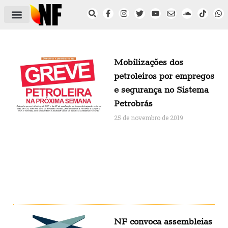
ÁREA DO FILIADO
NOTÍCIAS DO NF
SAÚDE E SEGURANÇA
ACORDO COLETIVO
SETOR PRIVADO
NF NAS INSTITUIÇÕES
Mobilizações dos
petroleiros por empregos
e segurança no Sistema
Petrobrás
25 de novembro de 2019
NF convoca assembleias