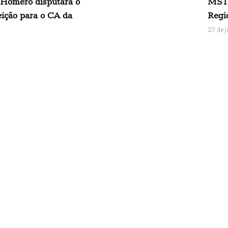
 Homero disputará o
MST 
eição para o CA da
Regi
27 de 