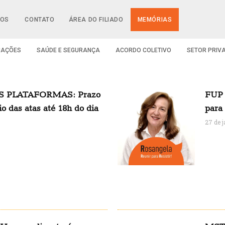
IOS
CONTATO
ÁREA DO FILIADO
MEMÓRIAS
CAÇÕES
SAÚDE E SEGURANÇA
ACORDO COLETIVO
SETOR PRIV
 PLATAFORMAS: Prazo
FUP 
o das atas até 18h do dia
para
27 de 