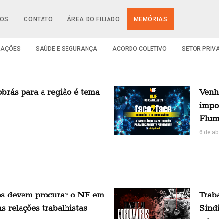
IOS
CONTATO
ÁREA DO FILIADO
MEMÓRIAS
CAÇÕES
SAÚDE E SEGURANÇA
ACORDO COLETIVO
SETOR PRIV
obrás para a região é tema
Venh
impo
Flum
6 de ab
dos devem procurar o NF em
Trab
 relações trabalhistas
Sind