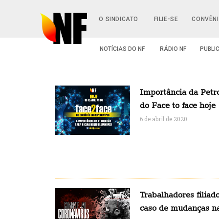
O SINDICATO
FILIE-SE
CONVÊN
NOTÍCIAS DO NF
RÁDIO NF
PUBLI
Importância da Petr
do Face to face hoje
6 de abril de 2020
Trabalhadores filia
caso de mudanças nas