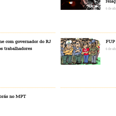
relaç
6 de ab
ne com governador do RJ
FUP 
os trabalhadores
6 de ab
obrás no MPT