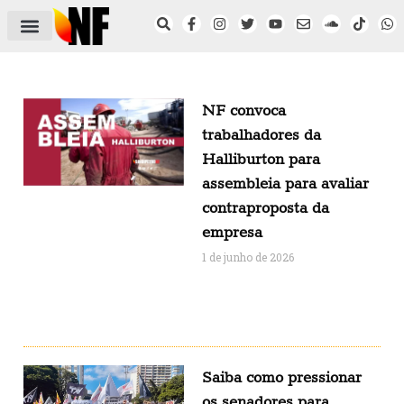
ÁREA DO FILIADO
NOTÍCIAS DO NF
SAÚDE E SEGURANÇA
ACORDO COLETIVO
SETOR PRIVADO
NF NAS INSTITUIÇÕES
NF convoca
trabalhadores da
Halliburton para
assembleia para avaliar
contraproposta da
empresa
1 de junho de 2026
Saiba como pressionar
os senadores para